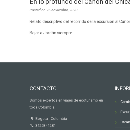
En lo profundo del Cañón del Chi
Posted on
25 noviembre, 2020
Relato descriptivo del recorrido de la excursión al Cañ
Bajar a Jordán siempre
CONTACTO
INFOR
Somos expertos en viajes de ecoturismo en
Camin
toda Colombia
Excur
Bogotá - Colombia
Camin
3125341281