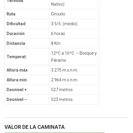
Termina
Nativo)
Ruta
Circuito
Dificultad
3.5/5 (medio)
Duración
6 horas
Distancia
8 Km
12ºC a 16ºC – Bosque y
Temperat.
Páramo
Altura máx
3.275 m.s.n.m.
Altura mín
2.964 m.s.n.m.
Desnivel +
527 metros
Desnivel –
523 metros
VALOR DE LA CAMINATA